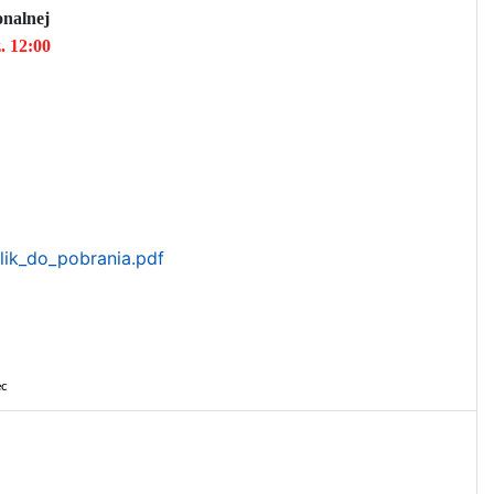
ionalnej
. 12:00
lik_do_pobrania.pdf
ec