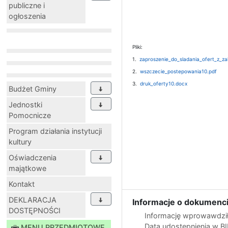
publiczne i
ogłoszenia
Pliki:
1.
zaproszenie_do_sladania_ofert_z_za
2.
wszczecie_postepowania10.pdf
3.
druk_oferty10.docx
Budżet Gminy
Jednostki
Pomocnicze
Program działania instytucji
kultury
Oświadczenia
majątkowe
Kontakt
DEKLARACJA
Informacje o dokumenci
DOSTĘPNOŚCI
Informację wprowawdził
Data udostępnienia w B
MENU PRZEDMIOTOWE