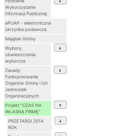
Ponowne
Wykorzystanie
Informacji Publicznej
ePUAP - elektroniczna
skrzynka podawcza
Majątek Gminy
Wybory,
obwieszczenia
wyborcze
Zasady
Funkcjonowania
Organów Gminy i Ich
Jednostek
Organizacyjnych
Projekt "CZAS NA
WŁASNĄ FIRMĘ"
PRZETARGI 2014
ROK