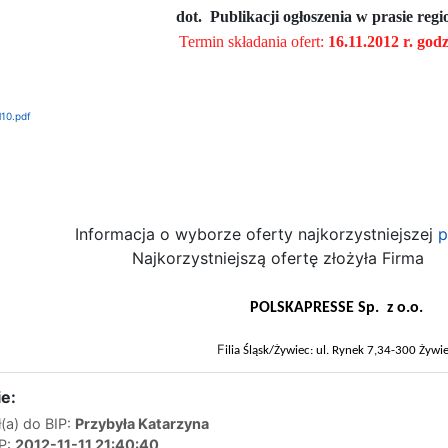
dot. Publikacji ogłoszenia w prasie reg
Termin składania ofert:
16.11.2012 r. godz
l10.pdf
Informacja o wyborze oferty najkorzystniejszej
p
Najkorzystniejszą ofertę złożyła Firma
POLSKAPRESSE Sp.
z o.o.
F
ilia Śląsk/Żywiec:
ul. Rynek 7,
34-300 Żywi
e:
(a) do BIP:
Przybyła Katarzyna
IP:
2012-11-11 21:40:40