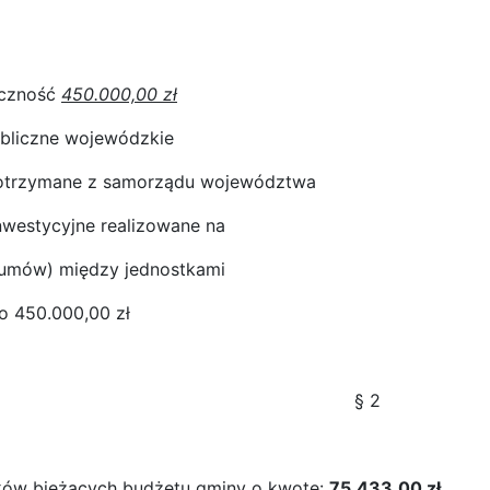
aczność
450.000,00 zł
ubliczne wojewódzkie
 otrzymane z samorządu województwa
inwestycyjne realizowane na
(umów) między jednostkami
o 450.000,00 zł
§ 2
tków bieżących budżetu gminy o kwotę:
75.433,00 zł