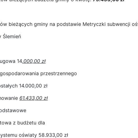
ków bieżących gminy na podstawie Metryczki subwencji oś
y Ślemień
sługowa 14
.000,00 zł
agospodarowania przestrzennego
tałych 14.000,00 zł
chowanie
61.433,00 zł
podstawowe
towa z budżetu dla
 systemu oświaty 58.933,00 zł