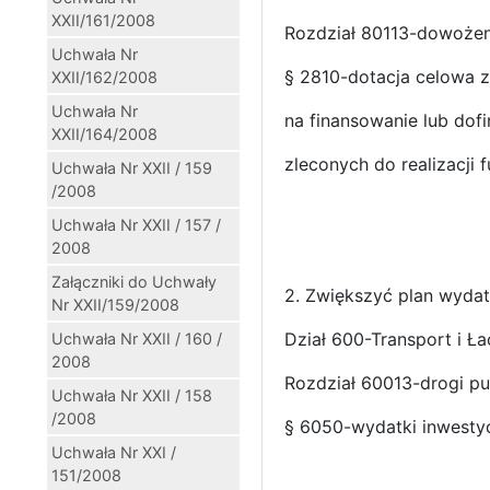
XXII/161/2008
Rozdział 80113-dowożen
Uchwała Nr
§ 2810-dotacja celowa z
XXII/162/2008
Uchwała Nr
na finansowanie lub dof
XXII/164/2008
zleconych do realizacji 
Uchwała Nr XXII / 159
/2008
Uchwała Nr XXII / 157 /
2008
Załączniki do Uchwały
2. Zwiększyć plan wyd
Nr XXII/159/2008
Dział 600-Transport i Ł
Uchwała Nr XXII / 160 /
2008
Rozdział 60013-drogi p
Uchwała Nr XXII / 158
/2008
§ 6050-wydatki inwesty
Uchwała Nr XXI /
151/2008