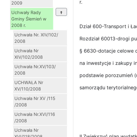
r.
2009
Uchwały Rady
Gminy Ślemień w
2008 r.
Dział 600-Transport i Ł
Uchwała Nr. XIV/102/
Rozdział 60013-drogi p
2008
§ 6630-dotacje celowe
Uchwała Nr
XIV/102/2008
na inwestycje i zakupy 
Uchwała Nr.XV/103/
2008
podstawie porozumień 
UCHWAŁA Nr
samorządu terytorialneg
XV/110/2008
Uchwała Nr XV /115
/2008
Uchwała Nr.XVI/116
/2008
Uchwała Nr
II.Zwiększyć plan wyda
XVI/118/2008