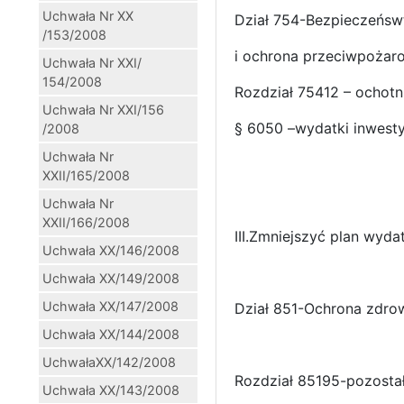
Uchwała Nr XX
Dział 754-Bezpieczeńsw
/153/2008
i ochrona przeciwpoża
Uchwała Nr XXI/
154/2008
Rozdział 75412 – ochotn
Uchwała Nr XXI/156
§ 6050 –wydatki inwesty
/2008
Uchwała Nr
XXII/165/2008
Uchwała Nr
XXII/166/2008
III.Zmniejszyć plan wy
Uchwała XX/146/2008
Uchwała XX/149/2008
Uchwała XX/147/2008
Dział 851-Ochrona zdro
Uchwała XX/144/2008
UchwałaXX/142/2008
Rozdział 85195-pozostał
Uchwała XX/143/2008