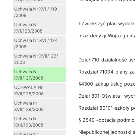
Uchwała Nr XVI / 119
/2008
1.Zwiększyć plan wydat
Uchwała Nr
XVI/120/2008
oraz decyzji Wójta gmin
Uchwała Nr XVI / 124
/2008
Uchwała Nr XVII/126/
Dział 710-działalność u
2008
Rozdział 71004-plany z
Uchwała Nr
XVII/127/2008
§4300-zakup usług pozos
UCHWAŁA Nr
XVII/128/2008
Dział 801-Oświata i wy
Uchwała nr
Rozdział 80101-szkoły 
XVII/129/2008
Uchwała Nr
§ 2540 –dotacja podmio
XXII/163/2008
Niepublicznej jednostki
Uchwała Nr