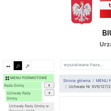
BI
Urz
MENU PODMIOTOWE
Strona główna
MENU 
Rada Gminy
Uchwała Nr XVII/127/
Uchwały Rady
Gminy
Uchwały Rady Gminy w