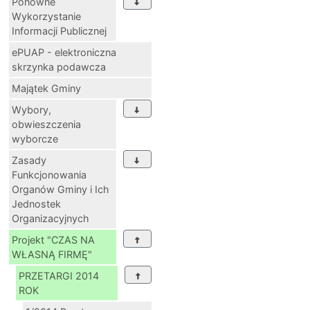
Ponowne
Wykorzystanie
Informacji Publicznej
ePUAP - elektroniczna
skrzynka podawcza
Majątek Gminy
Wybory,
obwieszczenia
wyborcze
Zasady
Funkcjonowania
Organów Gminy i Ich
Jednostek
Organizacyjnych
Projekt "CZAS NA
WŁASNĄ FIRMĘ"
PRZETARGI 2014
ROK