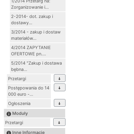
1/2014 Przetarg na:
Zorganizowanie i...
2-2014- dot. zakup i
dostawy...
3/2014 - zakup i dostaw
materiałów...
4/2014 ZAPYTANIE
OFERTOWE pn....
5/2014 "Zakup i dostawa
bębna...
Przetargi
Postępowania do 14
000 euro -...
Ogłoszenia
Moduły
Przetargi
Inne Informacje